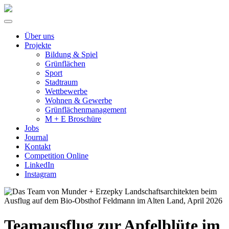
Über uns
Projekte
Bildung & Spiel
Grünflächen
Sport
Stadtraum
Wettbewerbe
Wohnen & Gewerbe
Grünflächenmanagement
M + E Broschüre
Jobs
Journal
Kontakt
Competition Online
LinkedIn
Instagram
Teamausflug zur Apfelblüte im