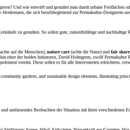
gieren? Und wie entwirft und gestaltet man damit urbane Freiflächen od
 Heidemann, die sich berufsbegleitend zur Permakultur-Designerin ausb
reisläufe zu gestalten. So sollen gute, zukunftsfähige und nachhaltig
achte auf die Menschen),
nature care
(achte die Natur) und
fair share
 hat einer der beiden Initiatoren, David Holmgrem, zwölf Permakultur 
element vereint. Diese sollen es für alle Interessierten erleichtern, ve
 und umfassendes Beobachten der Situation mit ihren verschiedenen Ei
zur Verfügung: Sonne, Wind, Erdwärme, Wasserkraft aus Gezeiten, Wass