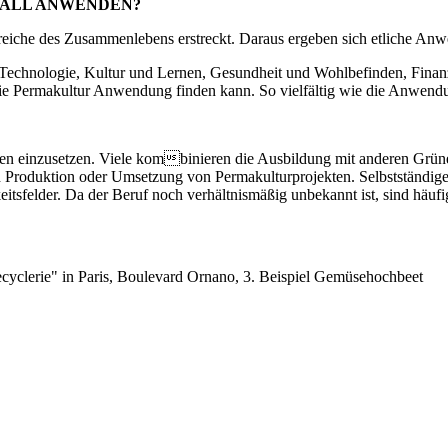
RALL ANWENDEN?
sbereiche des Zusammenlebens erstreckt. Daraus ergeben sich etliche An
chnologie, Kultur und Lernen, Gesundheit und Wohlbefinden, Finan
 die Permakultur Anwendung finden kann. So vielfältig wie die Anwendu
ten einzusetzen. Viele kombinieren die Ausbildung mit anderen Grüne
Produktion oder Umsetzung von Permakulturprojekten. Selbstständige 
tsfelder. Da der Beruf noch verhältnismäßig unbekannt ist, sind häufi
cyclerie" in Paris, Boulevard Ornano, 3. Beispiel Gemüsehochbeet