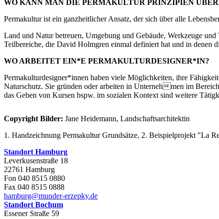
WO KANN MAN DIE PERMAKULTUR PRINZIPIEN ÜBE
Permakultur ist ein ganzheitlicher Ansatz, der sich über alle Leben
Land und Natur betreuen, Umgebung und Gebäude, Werkzeuge und Te
Teilbereiche, die David Holmgren einmal definiert hat und in denen
WO ARBEITET EIN*E PERMAKULTURDESIGNER*IN?
Permakulturdesigner*innen haben viele Möglichkeiten, ihre Fähigkei
Naturschutz. Sie gründen oder arbeiten in Unternehmen im Bereich 
das Geben von Kursen bspw. im sozialen Kontext sind weitere Tätigkei
Copyright Bilder:
Jane Heidemann, Landschaftsarchitektin
1. Handzeichnung Permakultur Grundsätze, 2. Beispielprojekt "La Re
Standort Hamburg
Leverkusenstraße 18
22761 Hamburg
Fon 040 8515 0880
Fax 040 8515 0888
hamburg@munder-erzepky.de
Standort Bochum
Essener Straße 59