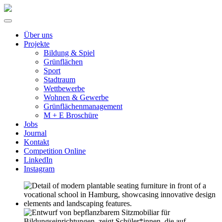
Über uns
Projekte
Bildung & Spiel
Grünflächen
Sport
Stadtraum
Wettbewerbe
Wohnen & Gewerbe
Grünflächenmanagement
M + E Broschüre
Jobs
Journal
Kontakt
Competition Online
LinkedIn
Instagram