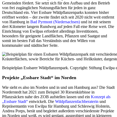
Gemeinden fördert. Sie setzt sich für den Aufbau und den Betrieb
von frei zugänglichen Nutzungsflächen für jeden in ganz
Deutschland ein. Vier Essbare Wildpflanzenparks konnten bisher
eröffnet werden – der zweite findet sich seit 2020 nicht weit entfernt
von Hamburg in
Bad Pyrmont (Niedersachsen)
und ist mit seinem
drei Kilometer langem Rundweg auf jeden Fall eine Reise wert. Die
Einrichtung von Ewilpas erfordert allerdings Investitionen,
besonders für geeignete Landflächen, Pflanzen und Saatgut und
somit im besten Fall das Verständnis und den Willen von
kommunaler und städtischer Seite.
Beispielplan Essbarer Wildpflanzenpark. Copyright: Stiftung Ewilpa 
Projekte „Essbare Stadt“ im Norden
Wie sieht es also im Norden und in und um Hamburg aus? Die Stadt
Norderstedt hat 2021 zum Beispiel 30 Riesenkürbisse in
Pflanzsäcken nahe des ZOB aufstellen lassen und ein
Konzept als
„Essbare Stadt“
entwickelt. Die
Wildpflanzenfachberaterin
und
Repräsentantin von Ewilpa für Hamburg und Schleswig Holstein,
Andrea Porps, berät und begleitet außerdem verschiedenste Projekte
im Norden und weiß, es wird geplant, ausprobiert und in kleineren