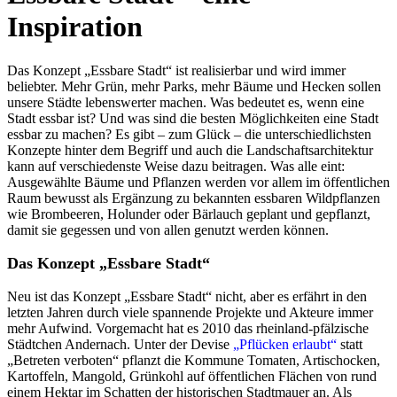
Inspiration
Das Konzept „Essbare Stadt“ ist realisierbar und wird immer
beliebter. Mehr Grün, mehr Parks, mehr Bäume und Hecken sollen
unsere Städte lebenswerter machen. Was bedeutet es, wenn eine
Stadt essbar ist? Und was sind die besten Möglichkeiten eine Stadt
essbar zu machen? Es gibt – zum Glück – die unterschiedlichsten
Konzepte hinter dem Begriff und auch die Landschaftsarchitektur
kann auf verschiedenste Weise dazu beitragen. Was alle eint:
Ausgewählte Bäume und Pflanzen werden vor allem im öffentlichen
Raum bewusst als Ergänzung zu bekannten essbaren Wildpflanzen
wie Brombeeren, Holunder oder Bärlauch geplant und gepflanzt,
damit sie gegessen und von allen genutzt werden können.
Das Konzept „Essbare Stadt“
Neu ist das Konzept „Essbare Stadt“ nicht, aber es erfährt in den
letzten Jahren durch viele spannende Projekte und Akteure immer
mehr Aufwind. Vorgemacht hat es 2010 das rheinland-pfälzische
Städtchen Andernach. Unter der Devise
„Pflücken erlaubt“
statt
„Betreten verboten“ pflanzt die Kommune Tomaten, Artischocken,
Kartoffeln, Mangold, Grünkohl auf öffentlichen Flächen von rund
einem Hektar im Schatten der historischen Stadtmauer an. Als