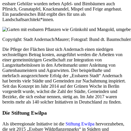
essbare Gehölze wurden neben Apfel- und Birnbäumen auch
Pfirsich, Granatapfel, Knackmandel, Mispel und Feige angebaut.
Ein paradiesisches Bild ergibt dies für uns als
Landschaftsarchitekt*innen.
Copyright: Stadt Andernach/Maurer; Fotograf: Bund dt. Baumschulen
Die Pflege der Flächen lässt sich Andernach einen niedrigen
sechsstelligen Betrag kosten, ausgeführt werden die Arbeiten von
einer gemeinnützigen Gesellschaft zur Integration von
Langzeitarbeitslosen in den Arbeitsmarkt unter Anleitung von
Gartenbaumeistern und Agrarwirten. Der beispielhafte und
mehrfach ausgezeichnete Erfolg der „Essbaren Stadt“ Andernach
hat bereits viele Städte und Gemeinden zur Nachahmung inspiriert.
Seit das Konzept im Jahr 2014 auf der Grünen Woche in Berlin
vorgestellt wurde, wächst die Zahl der Städte, Gemeinden und
Bezirke, die sich essbar nennen, stetig an. Im Jahr 2017 waren
bereits mehr als 140 solcher Initiativen in Deutschland zu finden.
Die Stiftung Ewilpa
Als überregionale Initiative ist die
Stiftung Ewilpa
hervorzuheben,
die seit 2015 „Essbare Wildpflanzenparks“ in Städten und