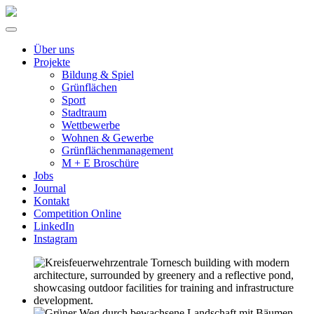
Über uns
Projekte
Bildung & Spiel
Grünflächen
Sport
Stadtraum
Wettbewerbe
Wohnen & Gewerbe
Grünflächenmanagement
M + E Broschüre
Jobs
Journal
Kontakt
Competition Online
LinkedIn
Instagram